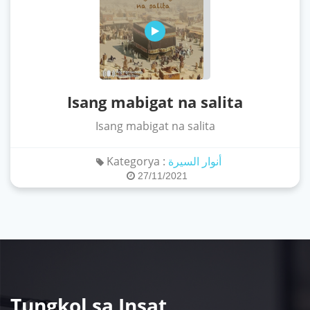
Isang mabigat na salita
Isang mabigat na salita
Kategorya :
أنوار السيرة
27/11/2021
Tungkol sa Insat