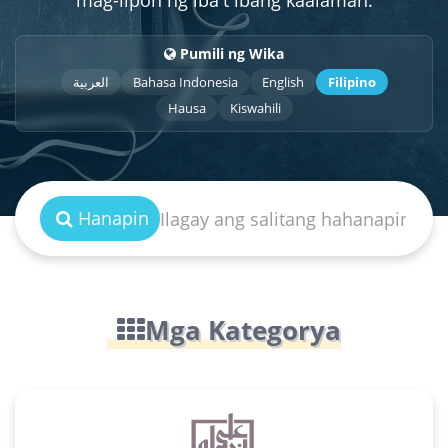
mag-iipon ng iba't ibang kaalaman.
Pumili ng Wika
العربية
Bahasa Indonesia
English
Filipino
Hausa
Kiswahili
Hanapin
Mga Kategorya