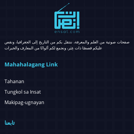
صفحات صوتية من العلم والمعرفة، ننتقل بكم من التاريخ إلى الجغرافيا، ونقص
عليكم قصصًا ذات عِبَر، ونجمع لكم ألوانًا من المعارف والخبرات
Mahahalagang Link
Tahanan
Tungkol sa Insat
Makipag-ugnayan
تابعنا