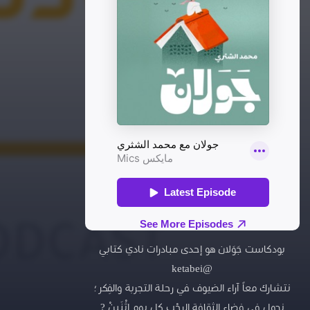
بودكاست جَوَلان هو إحدى مبادرات نادي كتابي
@ketabei
نتشارك معاً آراء الضيوف في رحلة التجربة والفِكر ؛
نجول في فضاء الثقافة الرحْب كل يوم إثْنَيْن ?