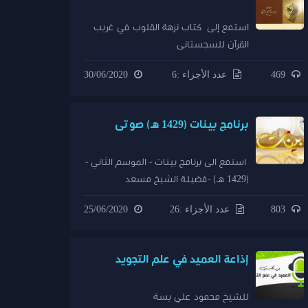
استمع إلى كتاب نزهة القلوب في غريب
القرآن للسجستانى
469
عدد الأجزاء :6
30/06/2020
برنامج بينات (1429 هـ) صوتى
استمع الى برنامج بينات - الموسم الثاني -
(1429 هـ) -فضيلة الشيخ مسعد
الطياروفضيلة الشيخ عبد الرحمن
803
عدد الأجزاء :26
25/06/2020
الشهريوفضيلة الشيخ محمد عبد العزيز
الخضيري
إذاعة العميد في علم التجويد
للشيخ محمود علي بسة