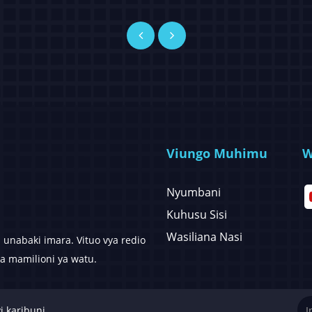
Viungo Muhimu
W
Nyumbani
Kuhusu Sisi
Wasiliana Nasi
unabaki imara. Vituo vya redio
a mamilioni ya watu.
i karibuni