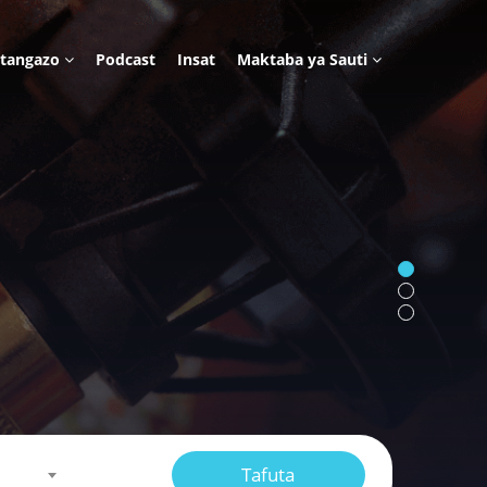
tangazo
Podcast
Insat
Maktaba ya Sauti
Sauti Nzuri za Adhana
Tafuta