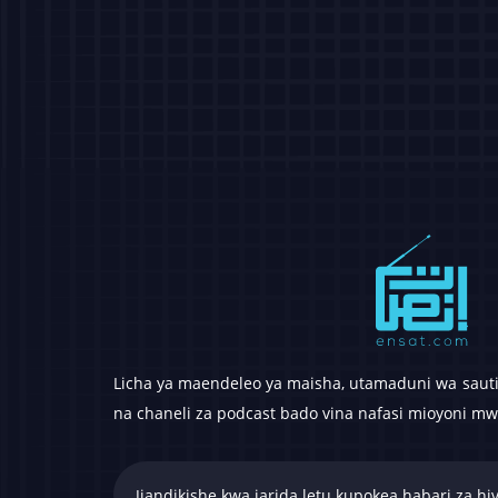
Licha ya maendeleo ya maisha, utamaduni wa sauti 
na chaneli za podcast bado vina nafasi mioyoni mw
Jiandikishe kwa jarida letu kupokea habari za hiv