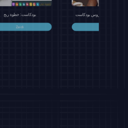
Droos Pod - دروس بودكاست
بودكاست: خطوة ربح
Zaidi
Zaidi