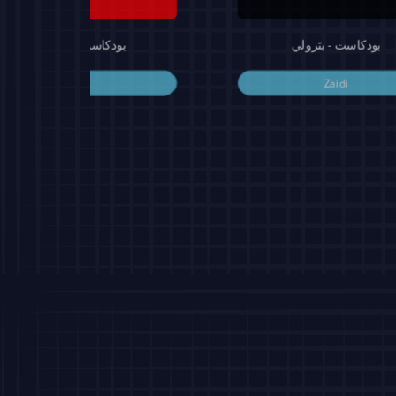
بودكاست - بترولي
بودكاست - محفوف
Zaidi
Zaidi