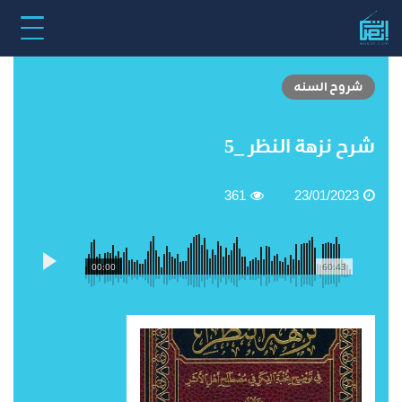
رح نزهة النظر _5
شروح السنه
شرح نزهة النظر _5
361
23/01/2023
00:00
60:43